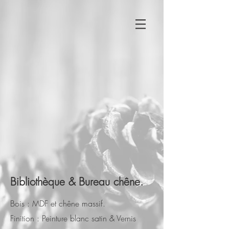
Bibliothèque & Bureau chêne.
Bois : MDF et chêne massif.
Finition : Peinture blanc satin & Vernis