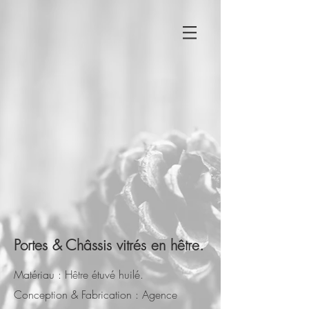
Portes & Châssis vitrés en hêtre.
Matériau : Hêtre étuvé huilé.
Conception & Fabrication : Agence