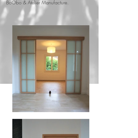
BoObo & Atelier Manufacture.